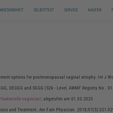
IMGESUNDHEIT
SELBSTTEST
SERVICE
KAUFEN
tment
options
for postmenopausal vaginal atrophy. Int J 
DGGG, OEGGG and SGGG (S2k - Level, AWMF Registry No . 0
bakterielle-vaginose/
; abgerufen am 01.03.2023
agnosis and Treatment. Am Fam Physician. 2018;97(5):321-32